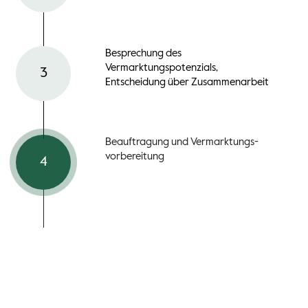
Ma
Besprechung des
Ve
Vermarktungspotenzials,
sel
3
Entscheidung über
Zusammenarbeit
kos
Ver
be
Sc
Beauftragung und
Vermarktungs-
vorbereitung
si
4
Too
An
Ver
We
und
5
Ang
und
We