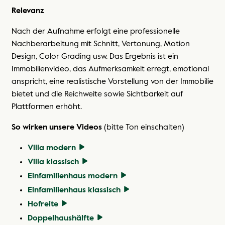
Relevanz
Re
Relevanz
Re
Re
Verkaufsinserate auf Immobilienportalen sind für eine
Die
Nach der Aufnahme erfolgt eine professionelle
36
vollständige Zielgruppenabdeckung unverzichtbar.
Obj
Der
Nachberarbeitung mit Schnitt, Vertonung, Motion
Kä
Fotos sind dabei von besonderer Bedeutung, da sie
zut
unt
Design, Color Grading usw. Das Ergebnis ist ein
bes
den ersten Eindruck prägen, den ein Interessent von
von
Imm
Immobilienvideo, das Aufmerksamkeit erregt, emotional
In
einer Immobilie erhält. Hochwertige Fotos steigern die
bee
vor
anspricht, eine realistische Vorstellung von der Immobilie
and
Aufmerksamkeit, verbessern den ersten Eindruck und
ers
Di
bietet und die Reichweite sowie Sichtbarkeit auf
umf
führen zu mehr Interessentenkontakten​.
Ang
Plattformen erhöht.
pro
gem
So erstellen wir professionelle Fotos
sic
ver
So wirken unsere Videos
(bitte Ton einschalten)
unt
auc
Immobilie vorbereiten
Nu
Villa modern
Shooting
So
Villa klassisch
So
Bilder nachbearbeiten
Einfamilienhaus modern
Bildauswahl treffen
Einfamilienhaus klassisch
Hofreite
Doppelhaushälfte