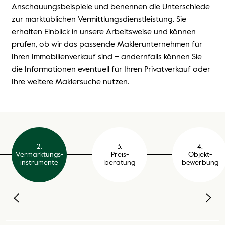
Anschauungsbeispiele und benennen die Unterschiede
zur marktüblichen Vermittlungsdienstleistung. Sie
erhalten Einblick in unsere Arbeitsweise und können
REFERENZEN
prüfen, ob wir das passende Maklerunternehmen für
Ihren Immobilienverkauf sind – andernfalls können Sie
die Informationen eventuell für Ihren Privatverkauf oder
Ihre weitere Maklersuche nutzen.
ÜBER UNS
ÜBERSICHT
KONTAKT
2.
3.
4.
MITARBEITENDE
Vermarktungs-
Preis-
Objekt-
instrumente
beratung
bewerbung
MITARBEIT