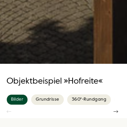
Objektbeispiel »Hofreite«
Bilder
Grundrisse
360°-Rundgang
Vid