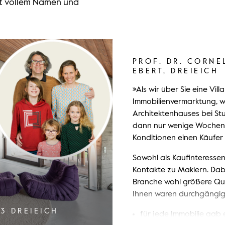
it vollem Namen und
PROF. DR. CORNE
EBERT, DREIEICH
»Als wir über Sie eine Vill
Immobilienvermarktung, wi
Architektenhauses bei St
dann nur wenige Wochen,
Konditionen einen Käufer 
Sowohl als Kaufinteressen
Kontakte zu Maklern. Dabei
Branche wohl größere Qua
Ihnen waren durchgängig p
3 DREIEICH
für jede Immobilie gab