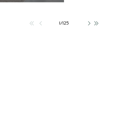
Ansprechpartner, der si
diese dann im Detail ka
Innenarchitektin, beim V
1
/
125
Beratungen und Aussag
es gab eine ausführlic
entscheidungsrelevant
Fotos und Videos wurde
dementsprechend beei
über einen Online-Run
Außenbereich besichtig
Entfernung besonders hi
durch eine gute Voraus
Verkauf von unnötigen 
unsere Ansprechpartner
auch noch nach dem No
Wir empfehlen Ihr Untern